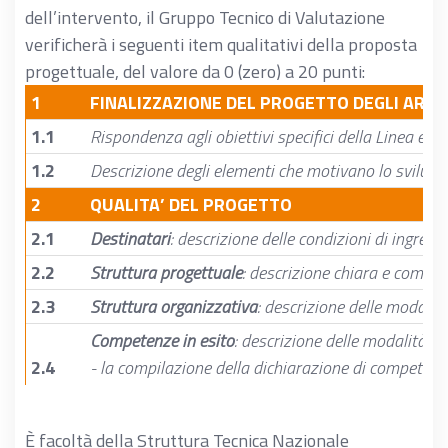
dell’intervento, il Gruppo Tecnico di Valutazione
verificherà i seguenti item qualitativi della proposta
progettuale, del valore da 0 (zero) a 20 punti:
1
FINALIZZAZIONE DEL PROGETTO DEGLI ARTI
1.1
Rispondenza agli obiettivi specifici della Linea ed 
1.2
Descrizione degli elementi che motivano lo svilup
2
QUALITA’ DEL PROGETTO
2.1
Destinatari
: descrizione delle condizioni di ingress
2.2
Struttura progettuale
: descrizione chiara e comple
2.3
Struttura organizzativa
: descrizione delle modalit
Competenze in esito
: descrizione delle modalità d
2.4
- la compilazione della dichiarazione di competenz
NB: la dichiarazione di competenze “cartacea” è obbl
È facoltà della Struttura Tecnica Nazionale