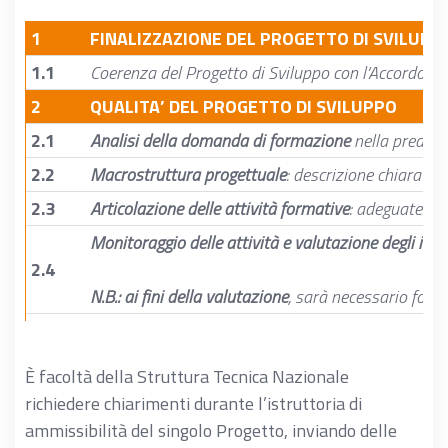
1
FINALIZZAZIONE DEL PROGETTO DI SVILUPP
1.1
Coerenza del Progetto di Sviluppo con l’Accordo qua
2
QUALITA’ DEL PROGETTO DI SVILUPPO
2.1
Analisi della domanda di formazione
nella predisp
2.2
Macrostruttura progettuale
: descrizione chiara e 
2.3
Articolazione delle attività formative
: adeguatezza 
Monitoraggio delle attività e valutazione degli imp
2.4
N.B.: ai fini della valutazione
, sarà necessario forni
Competenze in esito
: descrizione delle modalità d
- la compilazione della dichiarazione di competenz
È facoltà della Struttura Tecnica Nazionale
- la compilazione in esito al percorso formativo d
2.5
richiedere chiarimenti durante l’istruttoria di
ammissibilità del singolo Progetto, inviando delle