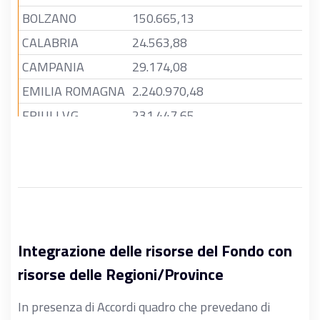
BOLZANO
150.665,13
CALABRIA
24.563,88
CAMPANIA
29.174,08
EMILIA ROMAGNA
2.240.970,48
FRIULI V.G.
231.447,65
LAZIO
58.415,34
LIGURIA
85.804,46
LOMBARDIA
1.708.409,93
MARCHE
316.149,00
MOLISE
4.481,14
Integrazione delle risorse del Fondo con
PIEMONTE
439.896,15
risorse delle Regioni/Province
PUGLIA
108.974,75
In presenza di Accordi quadro che prevedano di
SARDEGNA
94.949,89