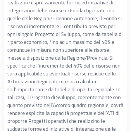
realizzare espressamente forme ed iniziative di
SICILIA
56.423,12
integrazione delle risorse di Fondartigianato con
TOSCANA
546.746,84
quelle delle Regioni/Provincie Autonome, il Fondo si
TRENTO
205.239,98
riserva di incrementare il contributo previsto per
ogni singolo Progetto di Sviluppo, come da tabella di
UMBRIA
106.043,20
riparto economico, fino ad un massimo del 40% e
VALLE D'AOSTA
10.414,06
comunque in misura non superiore alle risorse
VENETO
1.171.900,36
messe a disposizione dalla Regione/Provincia. Si
TOTALE
7.650.000,00
specifica che l’incremento del 40% delle risorse non
sarà applicabile su eventuali risorse residue delle
Articolazioni Regionali, ma sarà calcolato
sull’importo come da tabella di riparto regionale. In
tali casi, il Progetto di Sviluppo, coerentemente con
quanto previsto nell’Accordo quadro regionale, dovrà
rendere esplicita la capacità progettuale dell’ATI di
proporre Progetti operativi che realizzino le
suddette forme ed iniziative di integrazione delle