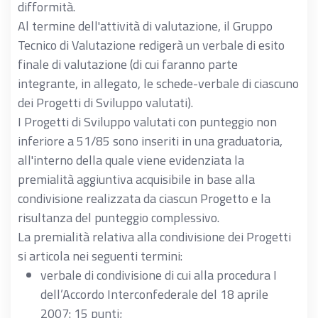
difformità.
NB: la dichiarazione di competenze “cartacea” è obbl
Al termine dell'attività di valutazione, il Gruppo
3
ECONOMICITA’ DEL PROGETTO DI SVILUPPO
Tecnico di Valutazione redigerà un verbale di esito
Economicità del Progetto di sviluppo
finale di valutazione (di cui faranno parte
integrante, in allegato, le schede-verbale di ciascuno
Entità del cofinanziamento oltre 20% = 7
dei Progetti di Sviluppo valutati).
3.1
Entità del cofinanziamento > 10% e < = 20% = 
I Progetti di Sviluppo valutati con punteggio non
Entità del cofinanziamento > 5% e < = 10% = 3
inferiore a 51/85 sono inseriti in una graduatoria,
Entità del cofinanziamento > 0% e < = 5% = 1
all'interno della quale viene evidenziata la
Assenza di cofinanziamento = 0
premialità aggiuntiva acquisibile in base alla
condivisione realizzata da ciascun Progetto e la
risultanza del punteggio complessivo.
La premialità relativa alla condivisione dei Progetti
si articola nei seguenti termini:
verbale di condivisione di cui alla procedura I
dell’Accordo Interconfederale del 18 aprile
2007: 15 punti;