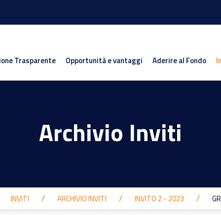
ione Trasparente
Opportunità e vantaggi
Aderire al Fondo
I
Archivio Inviti
INVITI
ARCHIVIO INVITI
INVITO 2 - 2023
GR