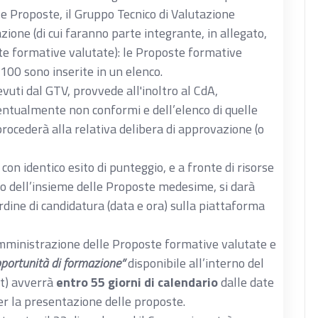
13
e Proposte, il Gruppo Tecnico di Valutazione
azione (di cui faranno parte integrante, in allegato,
ione degli impatti:
qualità degli strumenti e
max
te formative valutate): le Proposte formative
ttate, modalità di rilevazione degli
12
 a 60/100 sono inserite in un elenco.
sti, risultati finali misurabili
cevuti dal GTV, provvede all'inoltro al CdA,
max
A FORMATIVA
entualmente non conformi e dell’elenco di quelle
10
rocederà alla relativa delibera di approvazione (o
ando la seguente proporzione
on identico esito di punteggio, e a fronte di risorse
min): 10
nto dell’insieme delle Proposte medesime, si darà
ine di candidatura (data e ora) sulla piattaforma
assimo per partecipante risultante dalle
max
10
Amministrazione delle Proposte formative valutate e
io per partecipante della Proposta che si
opportunità di formazione”
disponibile all’interno del
it) avverrà
entro 55 giorni di calendario
dalle date
minimo per partecipante risultante dalle
er la presentazione delle proposte.