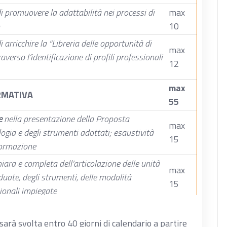
 promuovere la adattabilità nei processi di
max
10
arricchire la “Libreria delle opportunità di
max
verso l’identificazione di profili professionali
12
max
RMATIVA
55
e
nella presentazione della Proposta
max
ogia e degli strumenti adottati; esaustività
15
formazione
iara e completa dell’articolazione delle unità
max
duate, degli strumenti, delle modalità
15
sionali impiegate
:
adeguatezza e coerenza della struttura
max
one della Proposta ed all’analisi del
 sarà svolta entro 40 giorni di calendario a partire