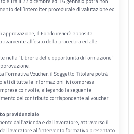
sto e tra il 22 dicembre ed il 6 gennaio potrà non
max
imento dell’intero iter procedurale di valutazione ed
100
 di approvazione, Il Fondo invierà apposita
ativamente all’esito della procedura ed alle
e nella “Libreria delle opportunità di formazione”
 approvazione.
ta Formativa Voucher, il Soggetto Titolare potrà
pleti di tutte le informazioni, ivi compresa
e imprese coinvolte, allegando la seguente
imento del contributo corrispondente al voucher
to previdenziale
ente dall’azienda e dal lavoratore, attraverso il
e del lavoratore all’intervento formativo presentato