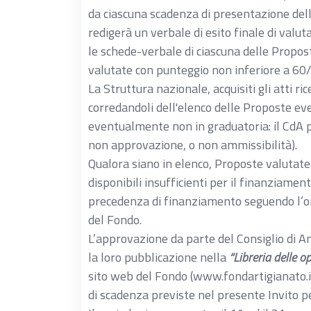
fabbisogno di formazione
da ciascuna scadenza di presentazione dell
redigerà un verbale di esito finale di valut
Monitoraggio delle attività e valutaz
le schede-verbale di ciascuna delle Propos
2.4
appropriatezza delle metodologie ado
valutate con punteggio non inferiore
scostamenti e relativi correttivi previ
La Struttura nazionale, acquisiti gli atti ri
3
ECONOMICITÀ DELLA PROPOST
corredandoli dell'elenco delle Proposte ev
eventualmente non in graduatoria: il CdA p
Economicità della Proposta
non approvazione, o non ammissibilità).
I punti saranno assegnati utilizz
Qualora siano in elenco, Proposte valutate c
(CAmax-CAproject): x = (CAmax-CA
disponibili insufficienti per il finanziame
precedenza di finanziamento seguendo l’ord
CAmax= Contributo orario medio m
del Fondo.
3.1
Proposte ritenute conformi
L’approvazione da parte del Consiglio di 
CAproject = Contributo orario med
la loro pubblicazione nella
“Libreria delle 
sta valutando
sito web del Fondo (www.fondartigianato.
CAmin = Contributo orario medio 
di scadenza previste nel presente Invito p
Proposte ritenute conformi