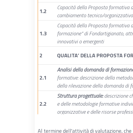
Capacità della Proposta formativa di
1.2
cambiamento tecnico/organizzativo
Capacità della Proposta formativa di 
1.3
formazione” di Fondartigianato, attra
innovativi o emergenti
2
QUALITA’ DELLA PROPOSTA FO
Analisi della domanda di formazion
2.1
formative: descrizione della metodol
della rilevazione della domanda di 
Struttura progettuale:
descrizione ch
2.2
e delle metodologie formative indivi
organizzative e delle risorse profes
Articolazione delle attività formative
2.3
progettuale rispetto alla finalizzazi
Al termine dell'attività di valutazione, che