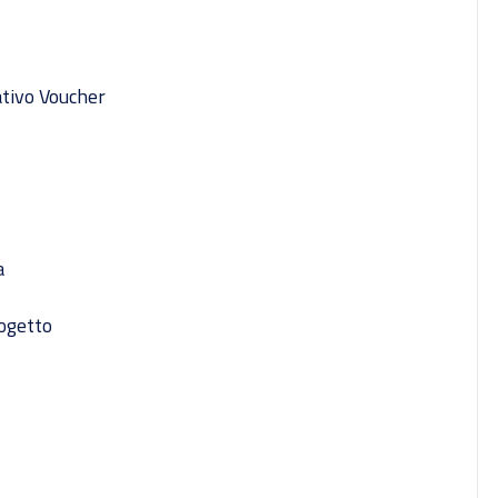
ativo Voucher
a
rogetto