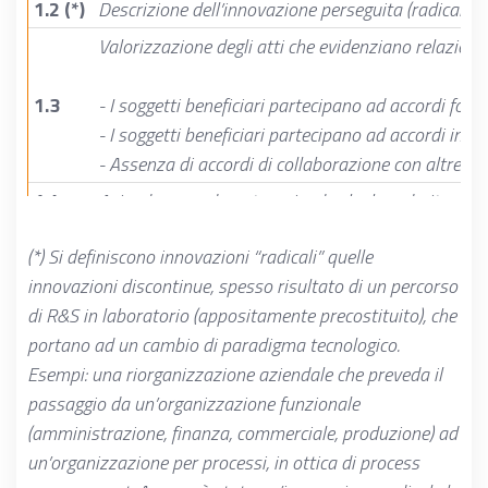
1.2 (*)
Descrizione dell’innovazione perseguita (radicale 
Valorizzazione degli atti che evidenziano relazioni
1.3
- I soggetti beneficiari partecipano ad accordi forma
- I soggetti beneficiari partecipano ad accordi info
- Assenza di accordi di collaborazione con altre i
1.4
Azienda neo aderente: azienda che ha aderito al Fo
2
QUALITA’ DEL P.A.S.
(*) Si definiscono innovazioni “radicali” quelle
2.1
Analisi del fabbisogno di formazione:
descrizione d
innovazioni discontinue, spesso risultato di un percorso
2.2
Struttura progettuale:
descrizione chiara e completa
di R&S in laboratorio (appositamente precostituito), che
portano ad un cambio di paradigma tecnologico.
2.3
Articolazione delle attività formative:
adeguatezza e
Esempi: una riorganizzazione aziendale che preveda il
2.4
Monitoraggio delle attività e valutazione degli impa
passaggio da un’organizzazione funzionale
Trasferibilità dell’intervento nell’ambito del settor
(amministrazione, finanza, commerciale, produzione) ad
2.5
1) caratteristiche dei docenti (CHI LO FA); 2) conte
un’organizzazione per processi, in ottica di process