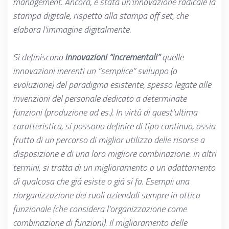
Competenze in esito:
descrizione puntuale delle mo
management. Ancora, è stata un’innovazione radicale la
stampa digitale, rispetto alla stampa off set, che
2.6
- la dichiarazione di competenze, secondo il form
elabora l’immagine digitalmente.
- un processo di individuazione e validazione di com
Si definiscono
innovazioni “incrementali”
quelle
3
ECONOMICITÀ DEL P.A.S.
innovazioni inerenti un “semplice” sviluppo (o
Economicità del Piano Aziendale di Sviluppo
evoluzione) del paradigma esistente, spesso legate alle
I punti saranno assegnati utilizzando la seguente
invenzioni del personale dedicato a determinate
(CAmax-CAproject): x = (CAmax-CAmin): 7
funzioni (produzione ad es.). In virtù di quest’ultima
3.1
caratteristica, si possono definire di tipo continuo, ossia
CAmax= Contributo orario medio massimo per part
frutto di un percorso di miglior utilizzo delle risorse a
CAproject = Contributo orario medio per partecipa
disposizione e di una loro migliore combinazione. In altri
CAmin = Contributo orario medio minimo per parte
termini, si tratta di un miglioramento o un adattamento
di qualcosa che già esiste o già si fa. Esempi: una
riorganizzazione dei ruoli aziendali sempre in ottica
funzionale (che considera l’organizzazione come
combinazione di funzioni). Il miglioramento delle