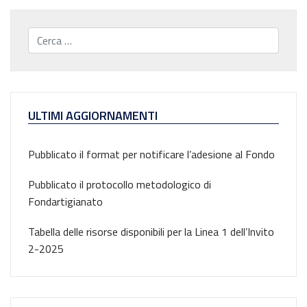
LIGURIA
40.883,31
4
Cerca...
LOMBARDIA
814.007,08
0
MARCHE
150.635,70
5
MOLISE
15.260,13
1
PIEMONTE
209.597,58
0
ULTIMI AGGIORNAMENTI
PUGLIA
65.048,26
2
SARDEGNA
Pubblicato il format per notificare l’adesione al Fondo
58.365,83
2
SICILIA
40.008,95
2
Pubblicato il protocollo metodologico di
TOSCANA
260.508,79
0
Fondartigianato
TRENTO
97.790,82
1
Tabella delle risorse disponibili per la Linea 1 dell’Invito
UMBRIA
50.526,46
1
2-2025
VALLE D'AOSTA
4.962,00
4
VENETO
558.376,05
0