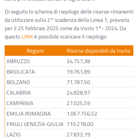
Di seguito lo schema di riepilogo delle risorse rimanenti
da utilizzare sulla 2° scadenza della Linea 1, prevista
per il 25 febbraio 2025 come da Invito 1°- 2024. Da
questo
LINK
è possibile scaricare il riepilogo.
Regioni
Risorse disponibili da Invito
R
ABRUZZO
34.757,38
0
BASILICATA
19.761,89
1
BOLZANO
71.787,50
3
CALABRIA
24.828,97
2
CAMPANIA
27.025,59
7
EMILIA ROMAGNA
1.067.756,52
0
FRIULI VENEZIA-GIULIA
110.278,00
9
LAZIO
27.833,19
1