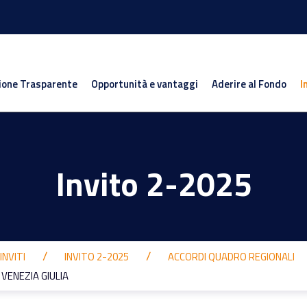
ione Trasparente
Opportunità e vantaggi
Aderire al Fondo
I
Invito 2-2025
INVITI
INVITO 2-2025
ACCORDI QUADRO REGIONALI
I VENEZIA GIULIA