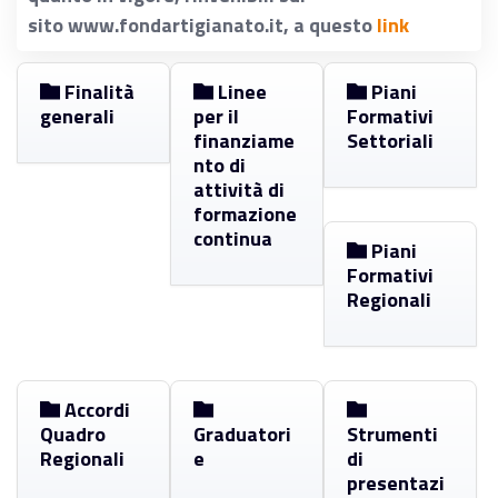
sito www.fondartigianato.it, a questo
link
Finalità
Linee
Piani
generali
per il
Formativi
finanziame
Settoriali
nto di
attività di
formazione
continua
Piani
Formativi
Regionali
Accordi
Quadro
Graduatori
Strumenti
Regionali
e
di
presentazi