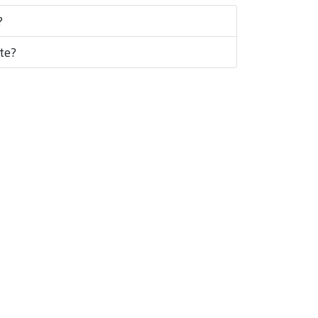
?
te?