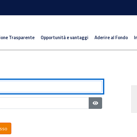
ione Trasparente
Opportunità e vantaggi
Aderire al Fondo
I
Mostra password
sso