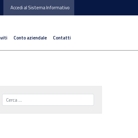
Accedi al Sistema Informativo
nviti
Conto aziendale
Contatti
Cerca...