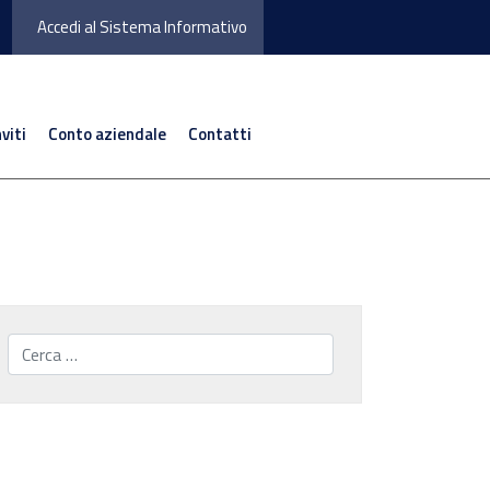
Accedi al Sistema Informativo
nviti
Conto aziendale
Contatti
Cerca...