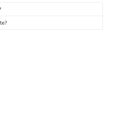
?
te?