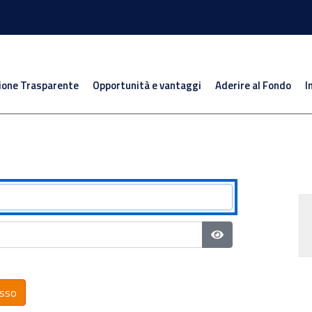
ione Trasparente
Opportunità e vantaggi
Aderire al Fondo
I
Mostra password
sso