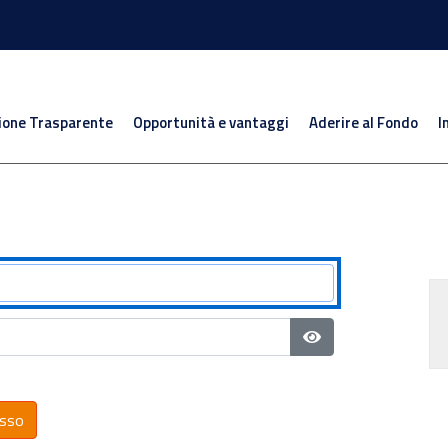
ione Trasparente
Opportunità e vantaggi
Aderire al Fondo
I
Mostra password
sso