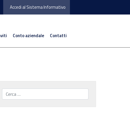
Accedi al Sistema Informativo
nviti
Conto aziendale
Contatti
Cerca...