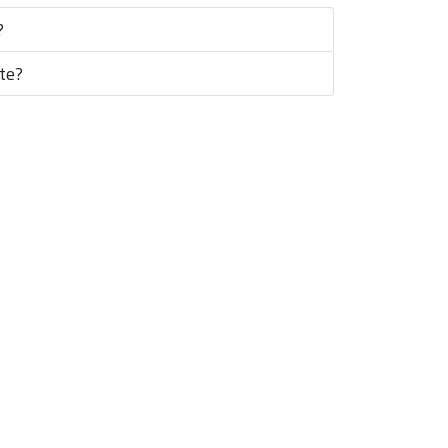
?
te?