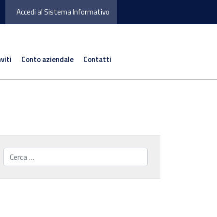
Accedi al Sistema Informativo
nviti
Conto aziendale
Contatti
Cerca...