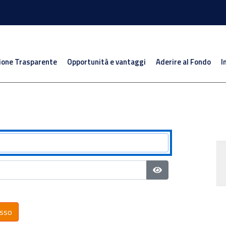
ione Trasparente
Opportunità e vantaggi
Aderire al Fondo
I
Mostra password
sso