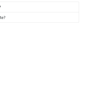
?
te?