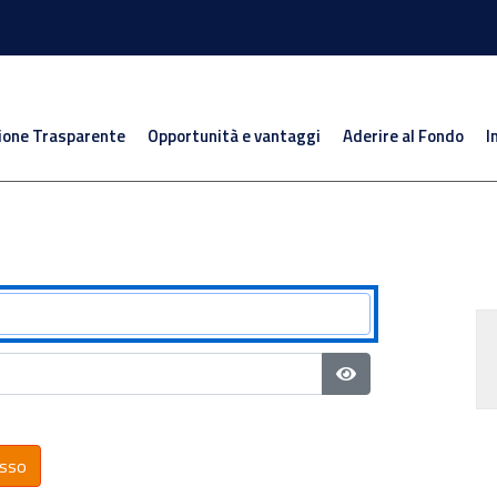
ione Trasparente
Opportunità e vantaggi
Aderire al Fondo
I
Mostra password
sso