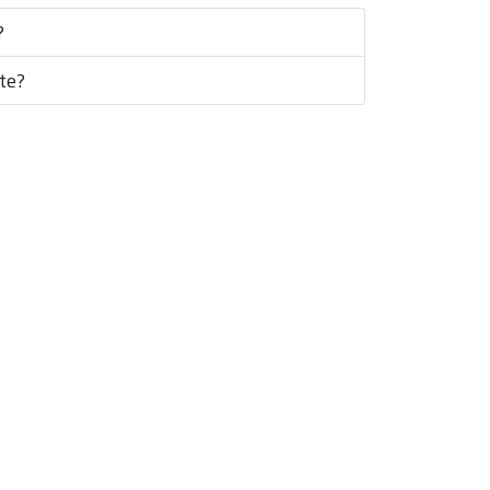
?
te?