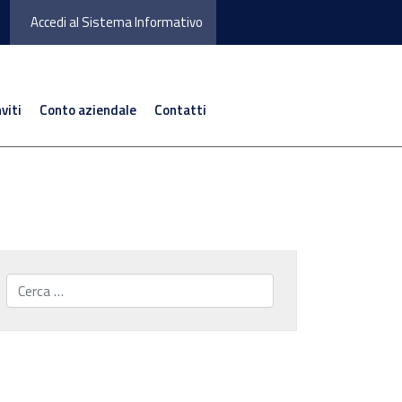
Accedi al Sistema Informativo
nviti
Conto aziendale
Contatti
Cerca...