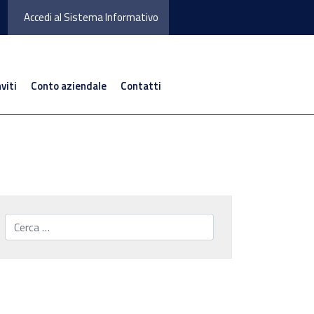
Accedi al Sistema Informativo
nviti
Conto aziendale
Contatti
Cerca...