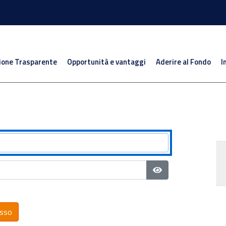
ione Trasparente
Opportunità e vantaggi
Aderire al Fondo
I
Mostra password
sso