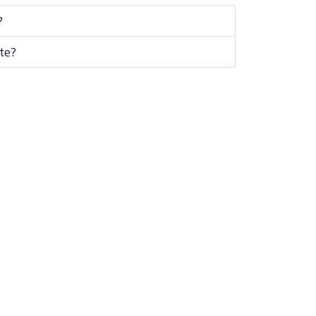
?
te?