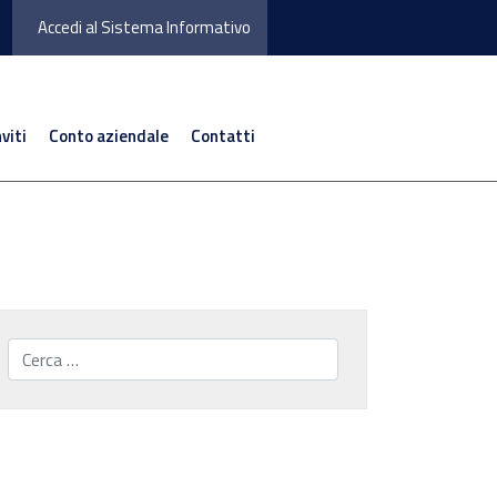
Accedi al Sistema Informativo
nviti
Conto aziendale
Contatti
Cerca...