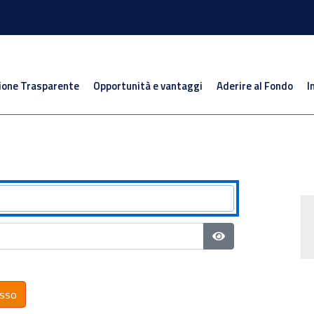
ione Trasparente
Opportunità e vantaggi
Aderire al Fondo
I
Mostra password
sso