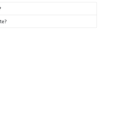
?
te?