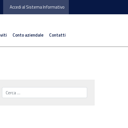
Accedi al Sistema Informativo
nviti
Conto aziendale
Contatti
Cerca...