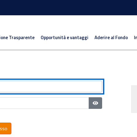
ione Trasparente
Opportunità e vantaggi
Aderire al Fondo
I
Mostra password
sso