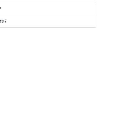
?
te?