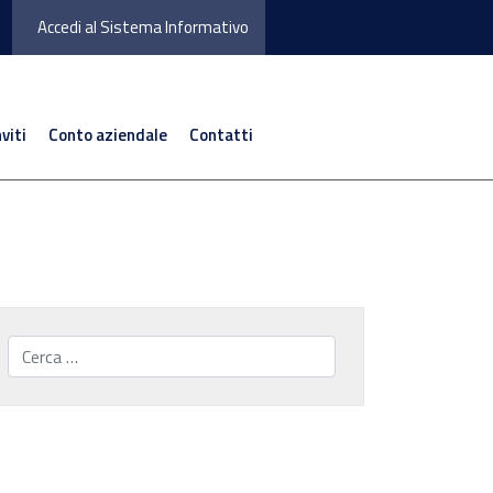
Accedi al Sistema Informativo
nviti
Conto aziendale
Contatti
Cerca...