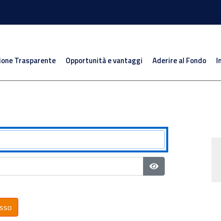
ione Trasparente
Opportunità e vantaggi
Aderire al Fondo
I
Mostra password
sso