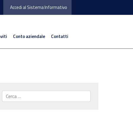
Accedi al Sistema Informativo
nviti
Conto aziendale
Contatti
Cerca...