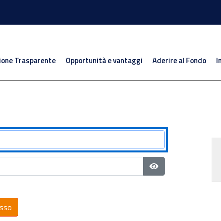
ione Trasparente
Opportunità e vantaggi
Aderire al Fondo
I
Mostra password
sso