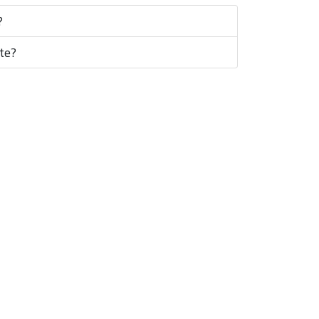
?
te?