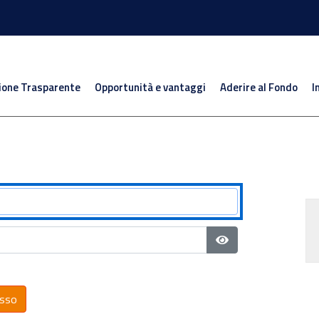
ione Trasparente
Opportunità e vantaggi
Aderire al Fondo
I
Mostra password
sso