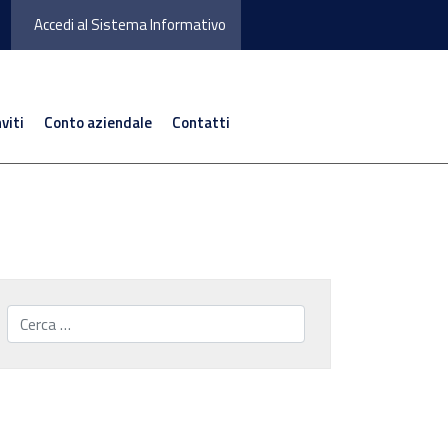
Accedi al Sistema Informativo
nviti
Conto aziendale
Contatti
Cerca...