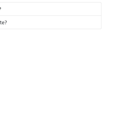
?
te?