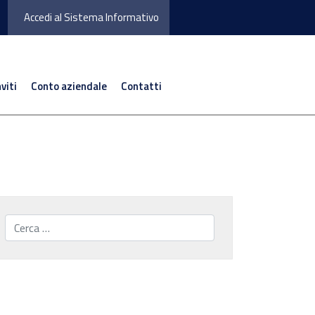
Accedi al Sistema Informativo
nviti
Conto aziendale
Contatti
Cerca...