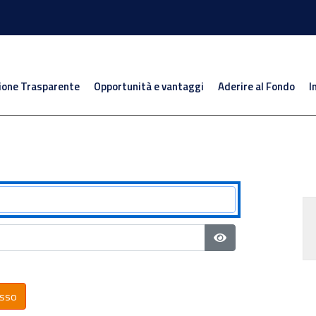
ione Trasparente
Opportunità e vantaggi
Aderire al Fondo
I
Mostra password
sso