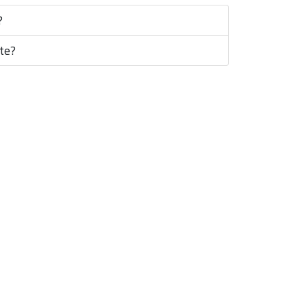
?
te?