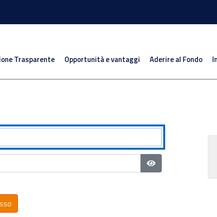
ione Trasparente
Opportunità e vantaggi
Aderire al Fondo
I
Mostra password
sso