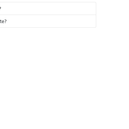
?
te?