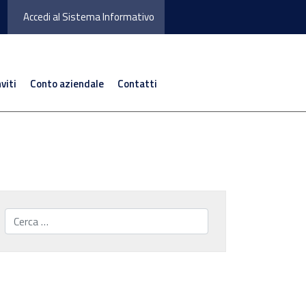
Accedi al Sistema Informativo
nviti
Conto aziendale
Contatti
Cerca...