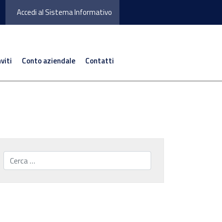
Accedi al Sistema Informativo
nviti
Conto aziendale
Contatti
Cerca...