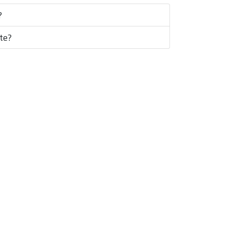
?
te?