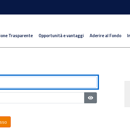
ione Trasparente
Opportunità e vantaggi
Aderire al Fondo
I
Mostra password
sso