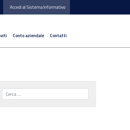
Accedi al Sistema Informativo
nviti
Conto aziendale
Contatti
Cerca...