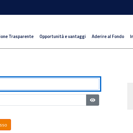
ione Trasparente
Opportunità e vantaggi
Aderire al Fondo
I
Mostra password
sso