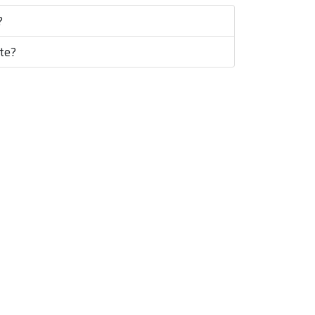
?
te?