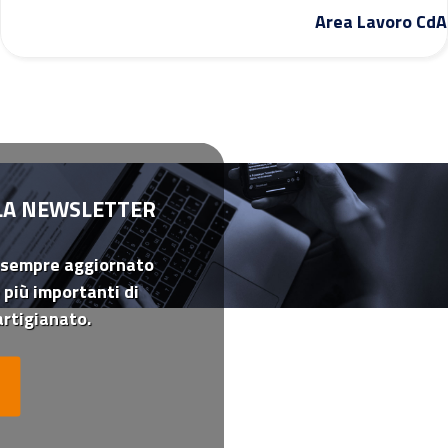
Area Lavoro CdA
LLA NEWSLETTER
 sempre aggiornato
 più importanti di
rtigianato.