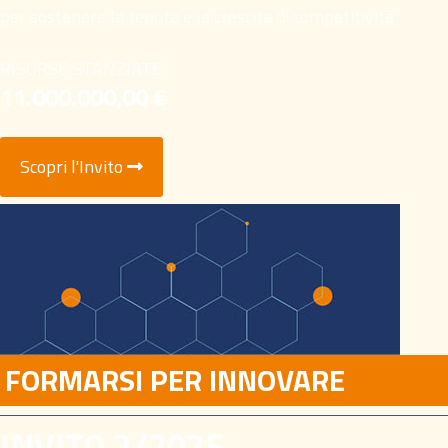
per sostenere la tenuta e la crescita di competitività
RISORSE STANZIATE:
11.000.000,00 €
Scopri l'Invito
FORMARSI PER INNOVARE
INVITO 2/2025