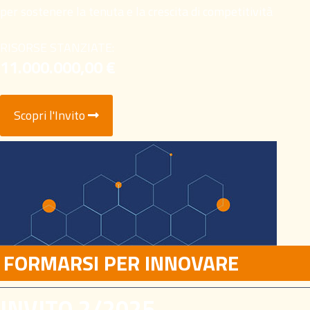
per sostenere la tenuta e la crescita di competitività
RISORSE STANZIATE:
11.000.000,00 €
Scopri l'Invito
FORMARSI PER INNOVARE
INVITO 2/2025