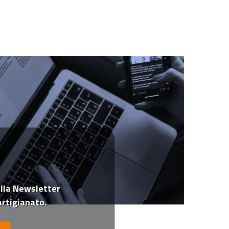
 alla Newsletter
rtigianato.