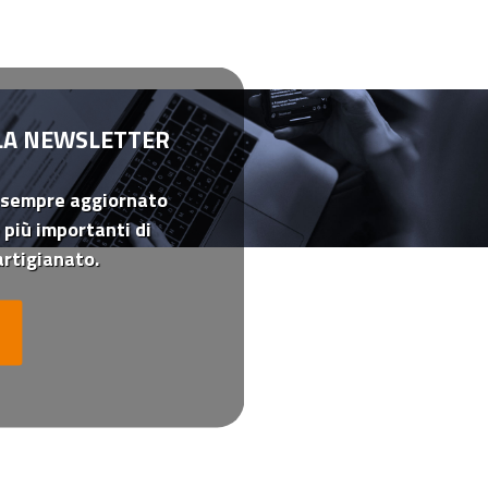
LLA NEWSLETTER
 sempre aggiornato
 più importanti di
rtigianato.