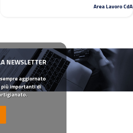
Area Lavoro CdA
LLA NEWSLETTER
 sempre aggiornato
 più importanti di
rtigianato.