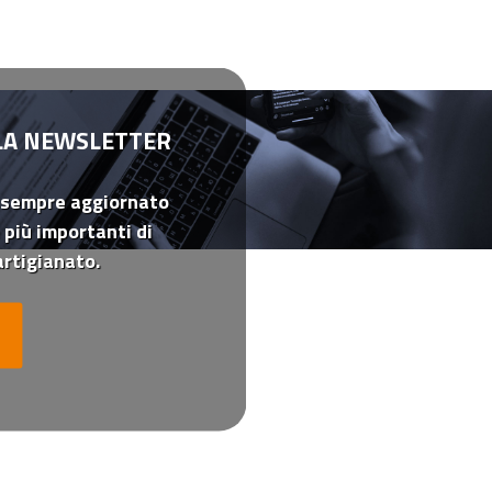
LLA NEWSLETTER
 sempre aggiornato
 più importanti di
rtigianato.