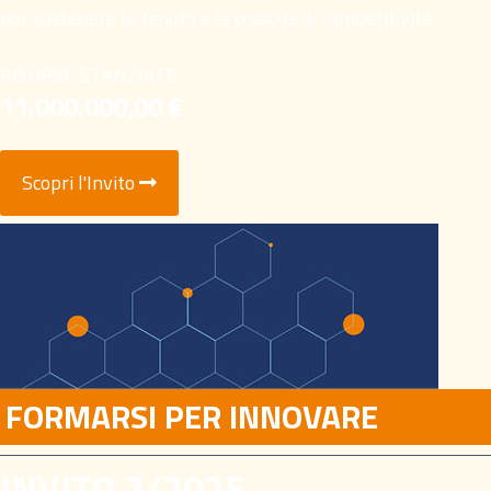
per sostenere la tenuta e la crescita di competitività
RISORSE STANZIATE:
11.000.000,00 €
Scopri l'Invito
FORMARSI PER INNOVARE
INVITO 2/2025