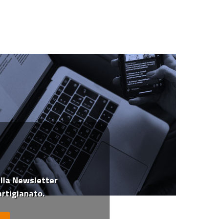
 alla Newsletter
rtigianato.