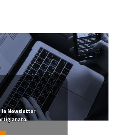
 alla Newsletter
rtigianato.