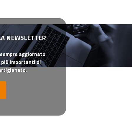
LLA NEWSLETTER
 sempre aggiornato
 più importanti di
rtigianato.