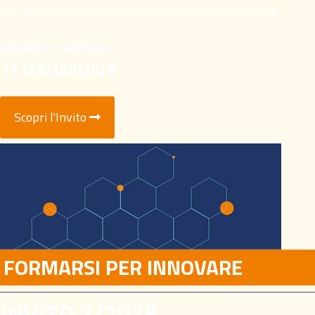
per sostenere la tenuta e la crescita di competitività
RISORSE STANZIATE:
11.000.000,00 €
Scopri l'Invito
FORMARSI PER INNOVARE
INVITO 2/2025