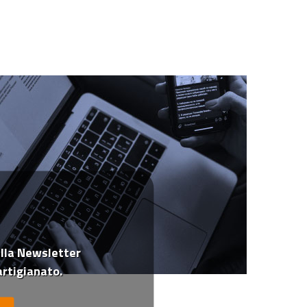
 alla Newsletter
rtigianato.