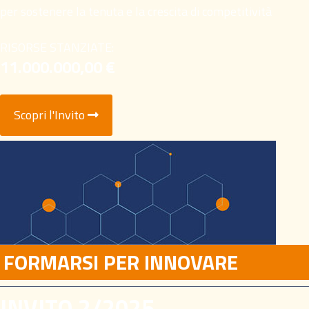
per sostenere la tenuta e la crescita di competitività
RISORSE STANZIATE:
11.000.000,00 €
Scopri l'Invito
FORMARSI PER INNOVARE
INVITO 2/2025