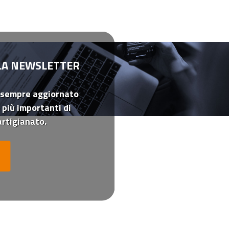
LLA NEWSLETTER
 sempre aggiornato
 più importanti di
rtigianato.